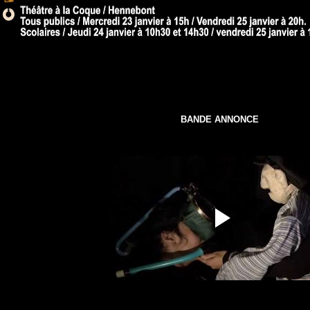
BANDE ANNONCE